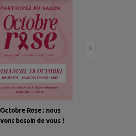
Ressource en ea
sécheresse sur
Octobre Rose : nous
vons besoin de vous !