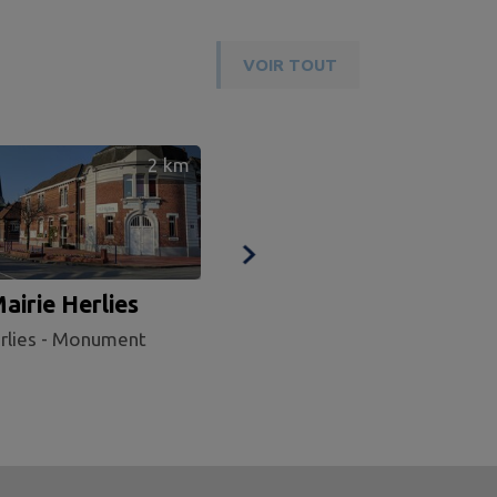
VOIR TOUT
2
km
airie Herlies
Le monument aux
rlies - Monument
morts d'Herlies
Herlies - Monument