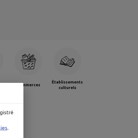
Établissements
Commerces
culturels
gistré
kies
.