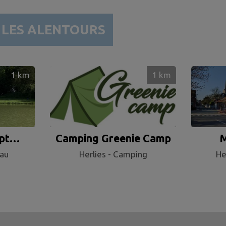
R
LES ALENTOURS
1
km
1
km
pt
Camping Greenie Camp
M
eau
Herlies - Camping
He