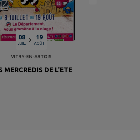
JUILLET E
08
19
JUIL.
AOÛT
VITRY-EN-ARTOIS
S MERCREDIS DE L'ETE