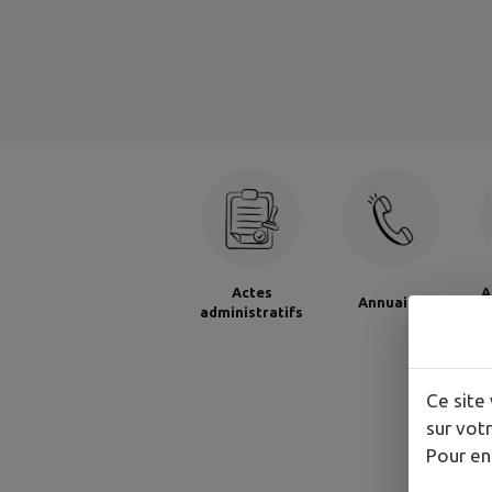
Actes
A
Annuaire
administratifs
M
Ce site 
sur votr
Pour en