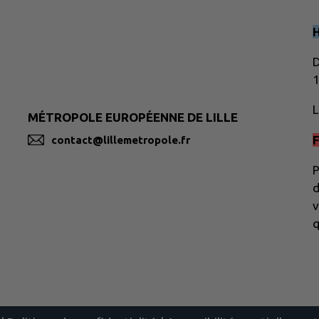
D
1
L
MÉTROPOLE EUROPÉENNE DE LILLE
F
contact@lillemetropole.fr
P
d
v
q