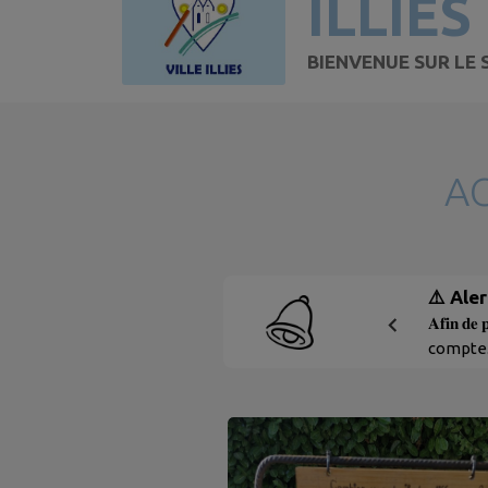
ILLIES
BIENVENUE SUR LE S
A
⚠️ Ale
𝐀𝐟𝐢𝐧 𝐝𝐞 
compte. 
peut co
principa