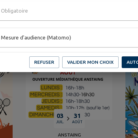
ablissements
Santé
Signaler
Sondages
scolaires
Obligatoire
GENDA DE
MON TERRITOI
Mesure d'audience (Matomo)
REFUSER
VALIDER MON CHOIX
AUT
03
31
JUIL.
AOÛT
ANSTAING