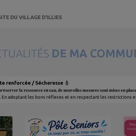
ITE DU VILLAGE D'ILLIES
CTUALITÉS
DE MA COMMU
rte renforcée / Sécheresse 💧
𝐩𝐫e𝐬𝐞𝐫𝐯𝐞𝐫 𝐥𝐚 𝐫𝐞𝐬𝐬𝐨𝐮𝐫𝐜𝐞 𝐞𝐧 𝐞𝐚𝐮, 𝐝𝐞 𝐧𝐨𝐮𝐯𝐞𝐥𝐥𝐞𝐬 𝐦𝐞𝐬𝐮𝐫𝐞𝐬 𝐬𝐨𝐧𝐭 𝐦𝐢𝐬𝐞𝐬 
En adoptant les bons réflexes et en respectant les restrictions e
ntribuer à une gestion responsable de cette ressource essentielle
les mesures applicables dès ce 25 juillet 2026. Plus d’informations 