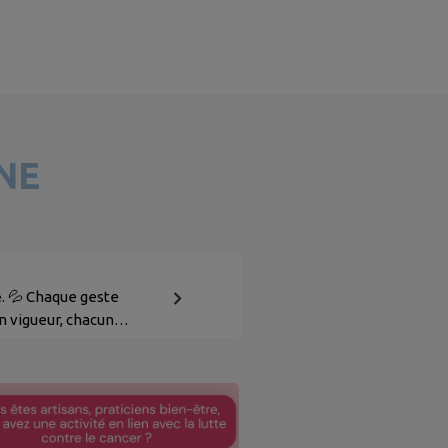
NE
𝐧 𝐩𝐥𝐚𝐜𝐞. 💦 Chaque geste
n vigueur, chacun
. 👉 Retrouvez les
sur vigieau.gouv.fr