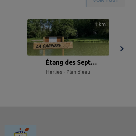
VOIR TOUT
1
km
Étang des Sept
Cam
Herlies - Plan d’eau
Fontaines