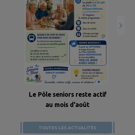
Oc
Retrouvez les principales
mesures applicables dès ce
25 juillet 2026. Plus
d’informations sur
vigieau.gouv.fr
Le Pôle seniors reste actif
au mois d'août
TOUTES LES ACTUALITÉS