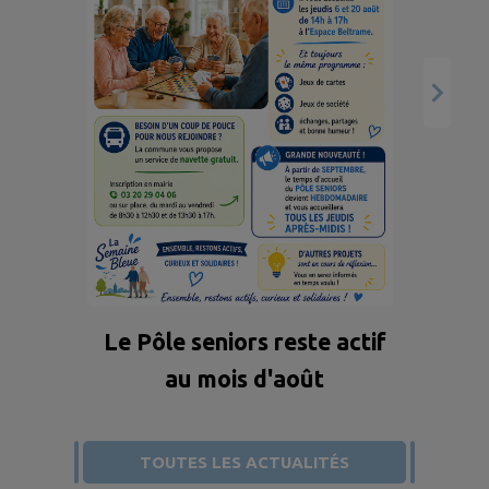
Oc
Retrouvez les principales
mesures applicables dès ce
25 juillet 2026. Plus
d’informations sur
vigieau.gouv.fr
Le Pôle seniors reste actif
au mois d'août
TOUTES LES ACTUALITÉS