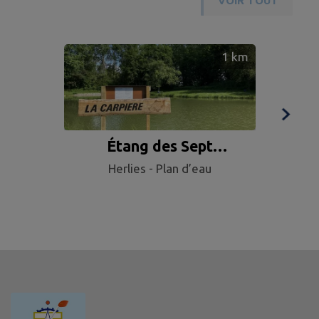
VOIR TOUT
1
km
Étang des Sept
Cam
Herlies - Plan d’eau
Fontaines