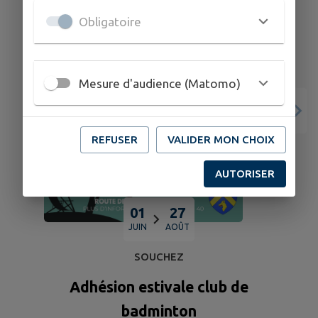
Obligatoire
Mesure d'audience (Matomo)
REFUSER
VALIDER MON CHOIX
AUTORISER
01
27
JUIN
AOÛT
SOUCHEZ
Adhésion estivale club de
badminton