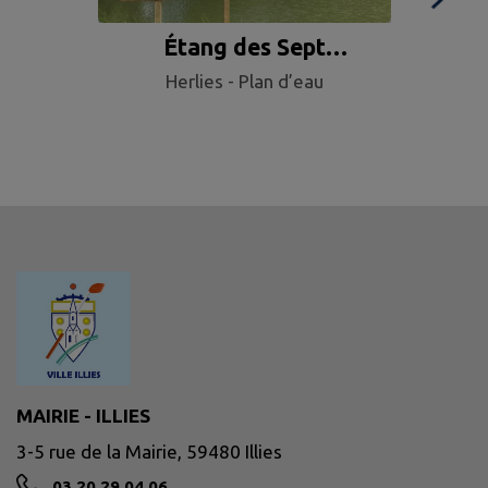
Étang des Sept
Cam
Herlies - Plan d’eau
Fontaines
MAIRIE - ILLIES
3-5 rue de la Mairie, 59480 Illies
03 20 29 04 06