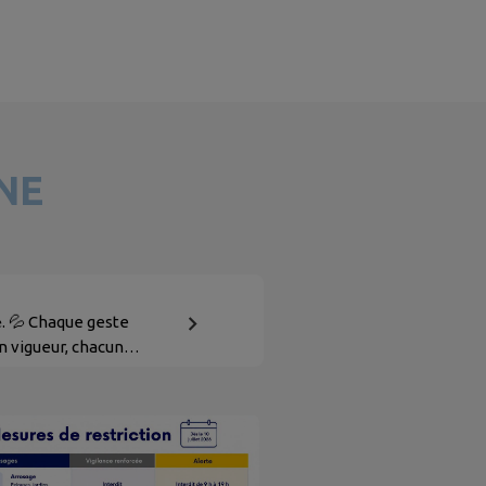
NE
𝐧 𝐩𝐥𝐚𝐜𝐞. 💦 Chaque geste
n vigueur, chacun
. 👉 Retrouvez les
sur vigieau.gouv.fr