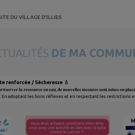
ITE DU VILLAGE D'ILLIES
CTUALITÉS
DE MA COMMU
rte renforcée / Sécheresse 💧
𝐩𝐫e𝐬𝐞𝐫𝐯𝐞𝐫 𝐥𝐚 𝐫𝐞𝐬𝐬𝐨𝐮𝐫𝐜𝐞 𝐞𝐧 𝐞𝐚𝐮, 𝐝𝐞 𝐧𝐨𝐮𝐯𝐞𝐥𝐥𝐞𝐬 𝐦𝐞𝐬𝐮𝐫𝐞𝐬 𝐬𝐨𝐧𝐭 𝐦𝐢𝐬𝐞𝐬 
En adoptant les bons réflexes et en respectant les restrictions e
ntribuer à une gestion responsable de cette ressource essentielle
les mesures applicables dès ce 25 juillet 2026. Plus d’informations 