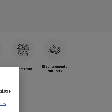
Établissements
Commerces
culturels
gistré
kies
.