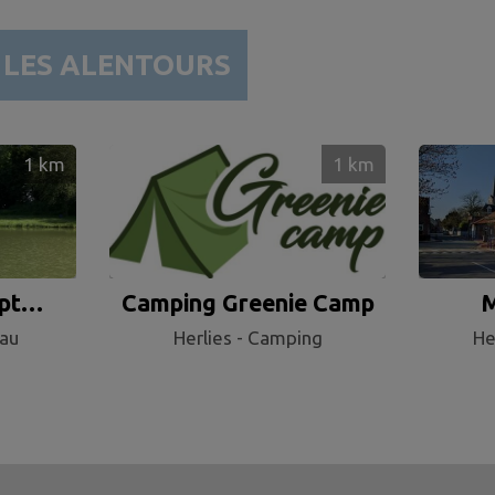
R
LES ALENTOURS
1
km
1
km
pt
Camping Greenie Camp
M
eau
Herlies - Camping
He