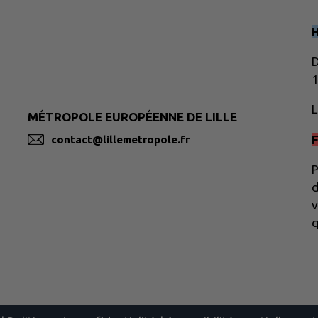
D
1
L
MÉTROPOLE EUROPÉENNE DE LILLE
F
contact@lillemetropole.fr
P
d
v
q