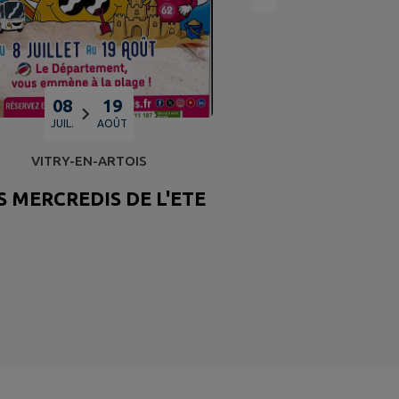
& août 2026 
08
19
JUIL.
AOÛT
VITRY-EN-ARTOIS
S MERCREDIS DE L'ETE