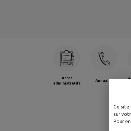
Actes
A
Annuaire
administratifs
M
Ce site 
sur votr
Pour en