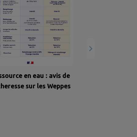
Forum des j
CESER Hauts-
ssource en eau : avis de
cheresse sur les Weppes