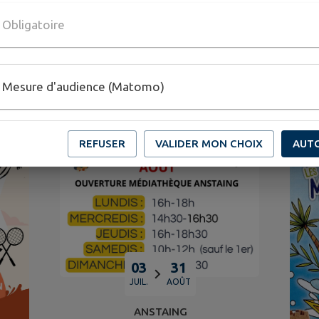
ablissements
Santé
Signaler
Sondages
scolaires
Obligatoire
GENDA DE
MON TERRITOI
Mesure d'audience (Matomo)
REFUSER
VALIDER MON CHOIX
AUT
03
31
JUIL.
AOÛT
ANSTAING