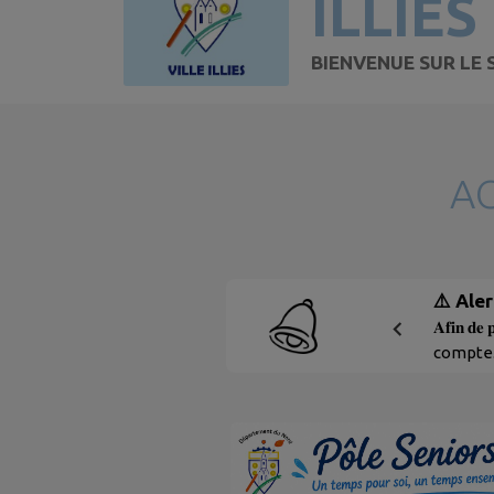
ILLIES
BIENVENUE SUR LE S
A
⚠️ Ale
𝐀𝐟𝐢𝐧 𝐝𝐞 
compte. 
peut co
principa