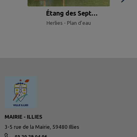
Étang des Sept
Cam
Herlies - Plan d’eau
Fontaines
MAIRIE - ILLIES
3-5 rue de la Mairie, 59480 Illies
03 20 29 04 06