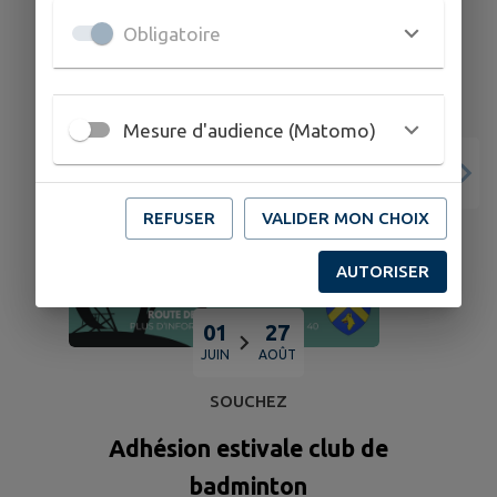
Obligatoire
Mesure d'audience (Matomo)
REFUSER
VALIDER MON CHOIX
AUTORISER
01
27
JUIN
AOÛT
SOUCHEZ
Adhésion estivale club de
badminton