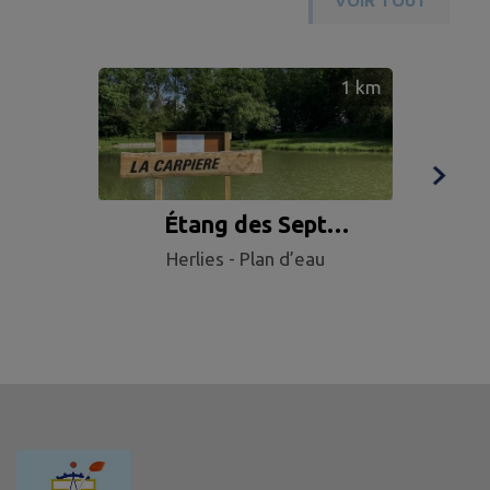
VOIR TOUT
1
km
Étang des Sept
Cam
Herlies - Plan d’eau
Fontaines