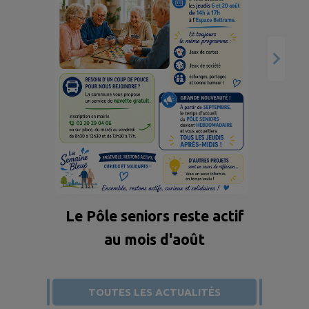
Oc
Retrouvez les principales
mesures applicables dès ce
25 juillet 2026. Plus
d’informations sur
vigieau.gouv.fr
Le Pôle seniors reste actif
au mois d'août
TOUTES LES ACTUALITÉS