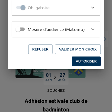
Obligatoire
Mesure d'audience (Matomo)
REFUSER
VALIDER MON CHOIX
AUTORISER
01
27
JUIN
AOÛT
SOUCHEZ
Adhésion estivale club de
badminton