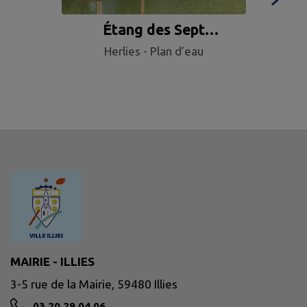
Étang des Sept
Cam
Herlies - Plan d’eau
Fontaines
MAIRIE - ILLIES
3-5 rue de la Mairie, 59480 Illies
03 20 29 04 06